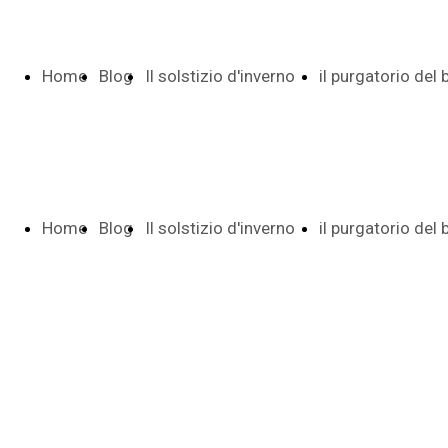
Home
Blog
Il solstizio d'inverno
il purgatorio del
Page
Indice e date
Pietro
Home
Blog
Il solstizio d'inverno
il purgatorio del
Poesia di 29
Indice date
Page
Indice e date
Pietro
versi
Autunno tr
Poesia di 29
Indice date