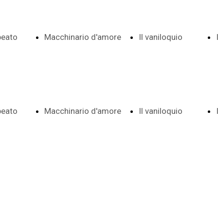
 beato
Macchinario d'amore
Il vaniloquio
Indice date e
Indice e
 beato
Macchinario d'amore
Il vaniloquio
 e note
note
date
Indice date e
Indice e
ema
Frontespizio
Aggiunte a
 e note
note
date