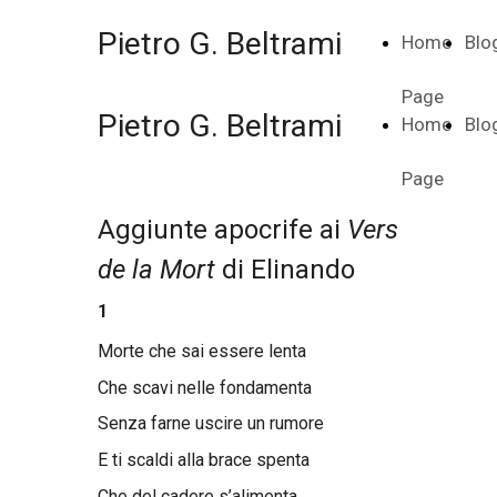
Pietro G. Beltrami
Home
Blo
Page
Pietro G. Beltrami
Home
Blo
Page
Aggiunte apocrife ai
Vers
de la Mort
di Elinando
1
Morte che sai essere lenta
Che scavi nelle fondamenta
Senza farne uscire un rumore
E ti scaldi alla brace spenta
Che del cadere s’alimenta