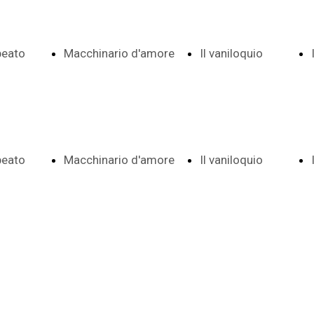
 beato
Macchinario d'amore
Il vaniloquio
Indice date e
Indice e
 beato
Macchinario d'amore
Il vaniloquio
 e note
note
date
Indice date e
Indice e
ema
Frontespizio
Aggiunte a
 e note
note
date