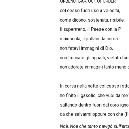
U
:
NBENUTBAR, OUT OF ORDER
col cesso fuori uso a velocità,
come dicono, sostenuta: risibile,
il supertreno, il Paese con la P
maiuscola, il pollaio da corsa,
non fatevi immagini di Dio,
non truccate gli appalti, vietato fu
non adorate immagini tanto meno d
In corsa nella notte col cesso rotto
ho finito il gasolio, che vuoi da me
saltando dentro fuori dal coro ign
da che salvarmi oppure con che (fi
Noè, Noè che tanto navigò sull’arc