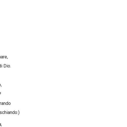
Preludio al
appena
versi
Autunno tr
solstizio
Frammento
Preludio al
appena
mare,
i Dio.
d'inverno
proseguibil
solstizio
Frammento
,
?
Canzone
I gamberi
orando
d'inverno
proseguibil
schiando:)
a,
a metà della
Inizio del d