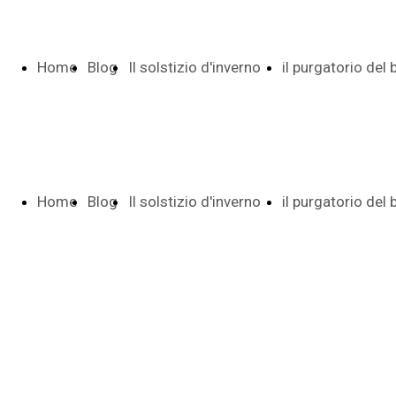
Home
Blog
Il solstizio d'inverno
il purgatorio del
Page
Indice e date
Pietro
Home
Blog
Il solstizio d'inverno
il purgatorio del
Poesia di 29
Indice date
Page
Indice e date
Pietro
versi
Autunno tr
Poesia di 29
Indice date