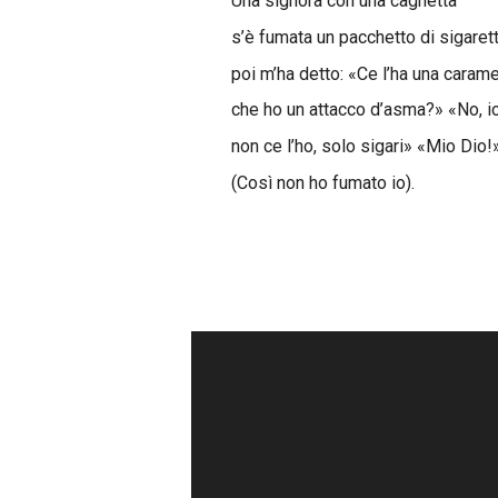
Una signora con una cagnetta
s’è fumata un pacchetto di sigarett
poi m’ha detto: «Ce l’ha una carame
che ho un attacco d’asma?» «No, io
non ce l’ho, solo sigari» «Mio Dio!
(Così non ho fumato io).