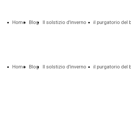
Home
Blog
Il solstizio d'inverno
il purgatorio del
Page
Indice e date
Pietro
Home
Blog
Il solstizio d'inverno
il purgatorio del
Poesia di 29
Indice date
Page
Indice e date
Pietro
versi
Autunno tr
Poesia di 29
Indice date