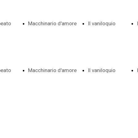
 beato
Macchinario d'amore
Il vaniloquio
Indice date e
Indice e
 beato
Macchinario d'amore
Il vaniloquio
 e note
note
date
Indice date e
Indice e
ema
Frontespizio
Aggiunte a
 e note
note
date