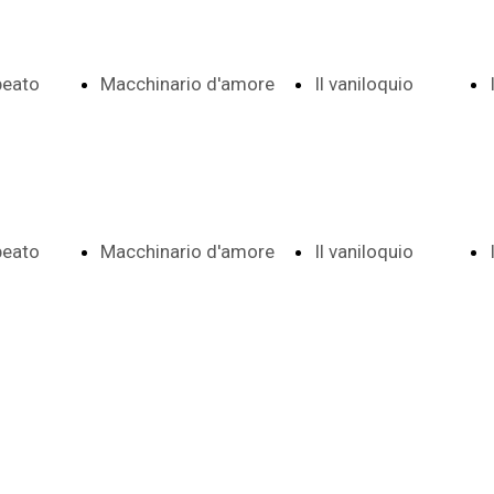
 beato
Macchinario d'amore
Il vaniloquio
Indice date e
Indice e
 beato
Macchinario d'amore
Il vaniloquio
 e note
note
date
Indice date e
Indice e
ema
Frontespizio
Aggiunte a
 e note
note
date