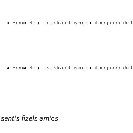
Home
Blog
Il solstizio d'inverno
il purgatorio del
Page
Indice e date
Pietro
Home
Blog
Il solstizio d'inverno
il purgatorio del
Poesia di 29
Indice date
Page
Indice e date
Pietro
versi
Autunno tr
 sentis fizels amics
Poesia di 29
Indice date