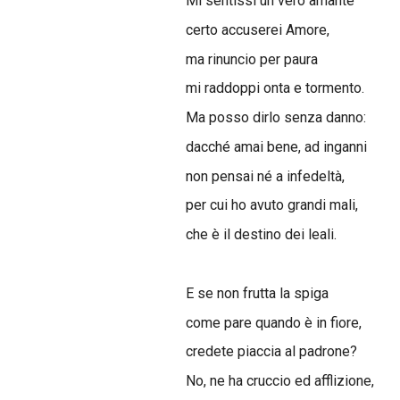
Mi sentissi un vero amante
certo accuserei Amore,
ma rinuncio per paura
mi raddoppi onta e tormento.
Ma posso dirlo senza danno:
dacché amai bene, ad inganni
non pensai né a infedeltà,
per cui ho avuto grandi mali,
che è il destino dei leali.
E se non frutta la spiga
come pare quando è in fiore,
credete piaccia al padrone?
No, ne ha cruccio ed afflizione,