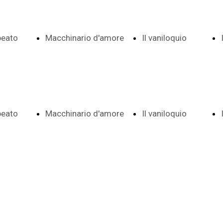
 beato
Macchinario d'amore
Il vaniloquio
Indice date e
Indice e
 beato
Macchinario d'amore
Il vaniloquio
 e note
note
date
Indice date e
Indice e
ema
Frontespizio
Aggiunte a
 e note
note
date