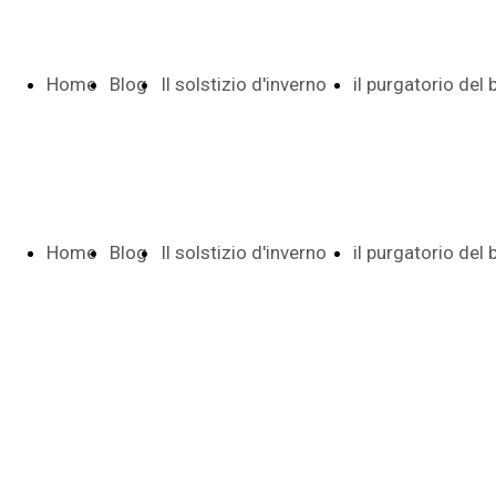
Home
Blog
Il solstizio d'inverno
il purgatorio del
Page
Indice e date
Pietro
Home
Blog
Il solstizio d'inverno
il purgatorio del
Poesia di 29
Indice date
Page
Indice e date
Pietro
versi
Autunno tr
Poesia di 29
Indice date